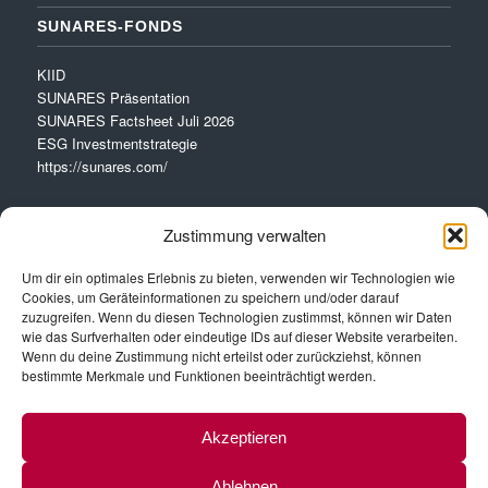
SUNARES-FONDS
KIID
SUNARES Präsentation
SUNARES Factsheet Juli 2026
ESG Investmentstrategie
https://sunares.com/
Zustimmung verwalten
Um dir ein optimales Erlebnis zu bieten, verwenden wir Technologien wie
Cookies, um Geräteinformationen zu speichern und/oder darauf
VERBINDE MIT LINKEDIN
zuzugreifen. Wenn du diesen Technologien zustimmst, können wir Daten
wie das Surfverhalten oder eindeutige IDs auf dieser Website verarbeiten.
Wenn du deine Zustimmung nicht erteilst oder zurückziehst, können
Peter Mennel
bestimmte Merkmale und Funktionen beeinträchtigt werden.
Udo Sutterlüty
Akzeptieren
Ablehnen