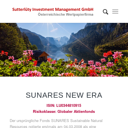
SUNARES NEW ERA
ISIN: LU0344810915
Risikoklasse: Globaler Aktienfonds
Der ursprüngliche Fonds SUNARES Sustainable Natural
Resources notierte erstmals am 04.03.2008 als eine