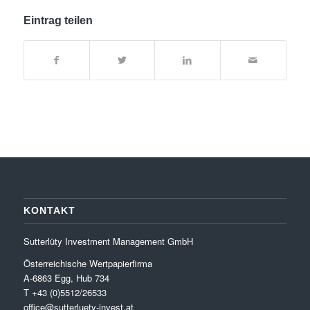
Eintrag teilen
KONTAKT
Sutterlüty Investment Management GmbH
Österreichische Wertpapierfirma
A-6863 Egg, Hub 734
T +43 (0)5512/26533
office@sutterluety-invest.at