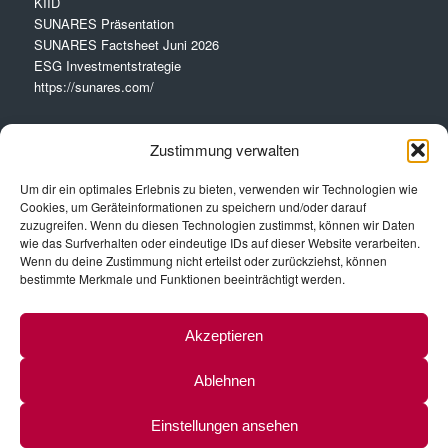
KIID
SUNARES Präsentation
SUNARES Factsheet Juni 2026
ESG Investmentstrategie
https://sunares.com/
Zustimmung verwalten
Um dir ein optimales Erlebnis zu bieten, verwenden wir Technologien wie
Cookies, um Geräteinformationen zu speichern und/oder darauf
VERBINDE MIT LINKEDIN
zuzugreifen. Wenn du diesen Technologien zustimmst, können wir Daten
wie das Surfverhalten oder eindeutige IDs auf dieser Website verarbeiten.
Wenn du deine Zustimmung nicht erteilst oder zurückziehst, können
Peter Mennel
bestimmte Merkmale und Funktionen beeinträchtigt werden.
Udo Sutterlüty
Akzeptieren
Ablehnen
Einstellungen ansehen
© 2024 Sutterlüty Investment Management GmbH